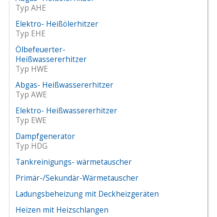
Deutsch
Typ AHE
Zertifikate
Elektro- Heißölerhitzer
Englisch
Typ EHE
Ölbefeuerter-
Heißwassererhitzer
Typ HWE
Abgas- Heißwassererhitzer
Typ AWE
Elektro- Heißwassererhitzer
Typ EWE
Dampfgenerator
Typ HDG
Tankreinigungs- wärmetauscher
Primär-/Sekundär-Wärmetauscher
Ladungsbeheizung mit Deckheizgeräten
Heizen mit Heizschlangen