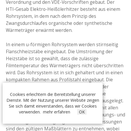
Verordnung und den VDE-Vorschriften gebaut. Der
HTI-Gesab Elektro-Heißölerhitzer besteht aus einem
Rohrsystem, in dem nach dem Prinzip des
Zwangsdurchlaufes organische oder synthetische
Wärmeträger erwärmt werden.
In einem u-förmigen Rohrsystem werden stirnseitig
Flanschheizstäbe eingebaut. Die Umströmung der
Heizstäbe ist so gewählt, dass die zulässige
Filmtemperatur des Wärmeträgers nicht überschritten
wird. Das Rohrsystem ist in sich gehaltert und in einen
kompakten Rahmen aus Profilstahl eingebaut. Die
Isolierung aus Mineralwolle und abschließender
verzinkter Blechummantelung verhindert eine
Cookies erleichtern die Bereitstellung unserer
Dienste. Mit der Nutzung unserer Website zeigen
unnötige Wärmeabstrahlung und ist optimal ausgelegt.
Sie sich damit einverstanden, dass wir Cookies
Der HTI-Gesab Elektro-Heißölerhitzer wird mit allen
verwenden.
mehr erfahren
OK
erforderlichen Anschlüssen für die Überwachungs- und
Steuerungseinrichtungen geliefert. Die Abmessungen
sind den gültigen Maßblättern zu entnehmen, wobei