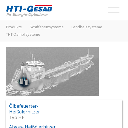
Produkte
Produkte
Schiffsheizsysteme
Landheizsysteme
THT-Dampfsysteme
Leistungen
Schiffsheizsysteme
Industriebereiche
Landheizsysteme
Unternehmen
THT-Dampfsysteme
Kontakt
Über uns
Standorte
Neuigkeiten
Ölbefeuerter-
Deutsch
Heißölerhitzer
Stellenangebote
Typ HE
Abgas- Heißölerhitzer
Downloads