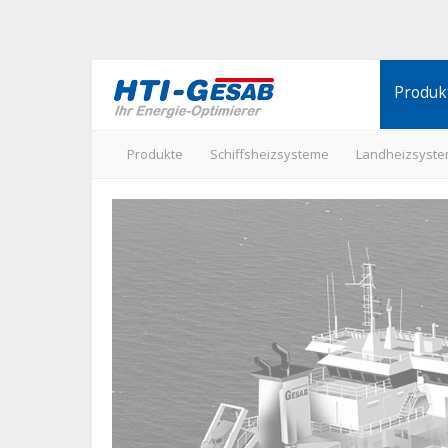
Produk
Schiffsh
Produkte
Schiffsheizsysteme
Landheizsyst
Landhei
THT-Da