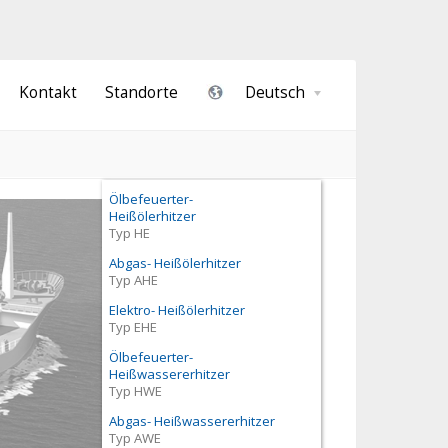
Kontakt
Standorte
Deutsch
Deutsch
Englisch
Ölbefeuerter-
Heißölerhitzer
Typ HE
Abgas- Heißölerhitzer
Typ AHE
Elektro- Heißölerhitzer
Typ EHE
Ölbefeuerter-
Heißwassererhitzer
Typ HWE
Abgas- Heißwassererhitzer
Typ AWE