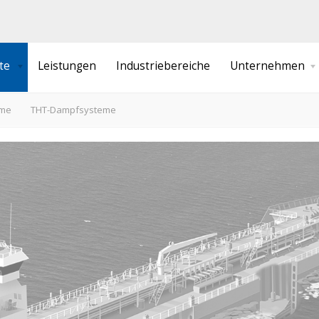
te
Leistungen
Industriebereiche
Unternehmen
eizsysteme
Über uns
eme
THT-Dampfsysteme
zsysteme
Neuigkeiten
mpfsysteme
Stellenangebote
Downloads
Zertifikate