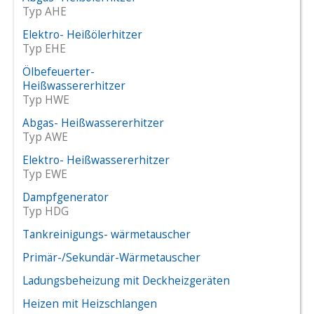
Deutsch
Typ AHE
Zertifikate
Elektro- Heißölerhitzer
Englisch
Typ EHE
Ölbefeuerter-
Heißwassererhitzer
Typ HWE
Abgas- Heißwassererhitzer
Typ AWE
Elektro- Heißwassererhitzer
Typ EWE
Dampfgenerator
Typ HDG
Tankreinigungs- wärmetauscher
Primär-/Sekundär-Wärmetauscher
Ladungsbeheizung mit Deckheizgeräten
Heizen mit Heizschlangen