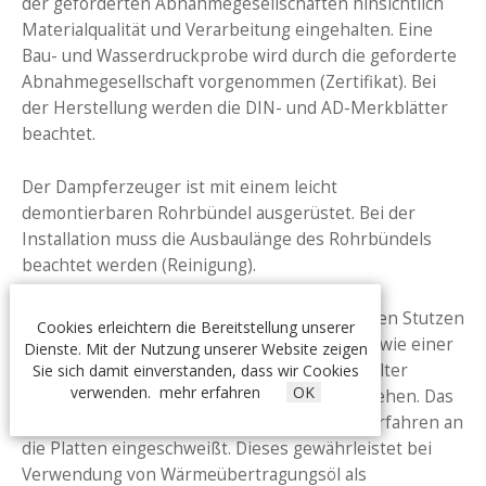
der geforderten Abnahmegesellschaften hinsichtlich
Materialqualität und Verarbeitung eingehalten. Eine
Bau- und Wasserdruckprobe wird durch die geforderte
Abnahmegesellschaft vorgenommen (Zertifikat). Bei
der Herstellung werden die DIN- und AD-Merkblätter
beachtet.
Der Dampferzeuger ist mit einem leicht
demontierbaren Rohrbündel ausgerüstet. Bei der
Installation muss die Ausbaulänge des Rohrbündels
beachtet werden (Reinigung).
Der Dampferzeuger ist mit allen erforderlichen Stutzen
Cookies erleichtern die Bereitstellung unserer
und Konsolen (Dampf, Wasser, Thermalöl) sowie einer
Dienste. Mit der Nutzung unserer Website zeigen
Wärmeschutzisolierung, abnehmbar, in geteilter
Sie sich damit einverstanden, dass wir Cookies
verwenden.
mehr erfahren
OK
Ausführung und mit Blechschutzmantel versehen. Das
Rohrbündel wird nach einem besonderen Verfahren an
die Platten eingeschweißt. Dieses gewährleistet bei
Verwendung von Wärmeübertragungsöl als