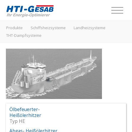
Produkte
Produkte
Schiffsheizsysteme
Landheizsysteme
THT-Dampfsysteme
Leistungen
Schiffsheizsysteme
Industriebereiche
Landheizsysteme
Unternehmen
THT-Dampfsysteme
Kontakt
Über uns
Standorte
Neuigkeiten
Ölbefeuerter-
Deutsch
Heißölerhitzer
Stellenangebote
Typ HE
Abgas- Heißölerhitzer
Downloads